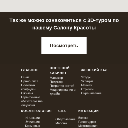
Так же можно ознакомиться с 3D-туром по
нашему Салону Красоты
Посмотреть
НОГТЕВОЙ
ГЛАВНОЕ
ЖЕНСКИЙ ЗАЛ
КАБИНЕТ
О нас
Уходы
Маникюр
Прайс-лист
Укладки
Педикюр
Политика
Макияж
Покрытие ногтей
конфиден
Стрижки
Моделирование и
Отзывы
Окрашивания
дизайн
Гарантийные
обязательства
Л
ицензия
КОСМЕТОЛОГИЯ
СПА
ИНЪЕКЦИИ
Инъекции
Ботокс
Обертывания
Эпиляция
Гипергидроз
Массаж
Кремовые
Мезотерапия